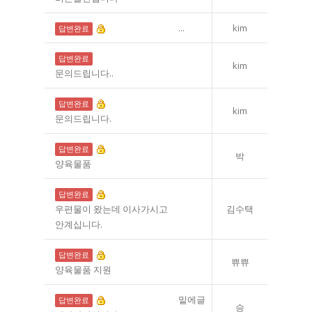
[영아보호상담]
...
kim
답변완료
[영아보호상담]
답변완료
kim
문의드립니다..
[영아보호상담]
답변완료
kim
문의드립니다.
[위기임신상담]
답변완료
박
양육물품
[영아보호상담]
답변완료
우편물이 왔는데 이사가시고
김수택
안계십니다.
[영아보호상담]
답변완료
쀼쀼
양육물품 지원
[영아보호상담]
밑에글
답변완료
승