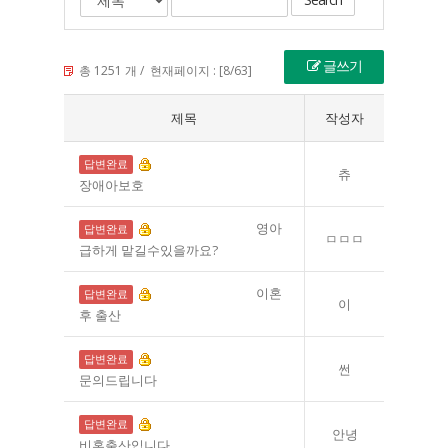
글쓰기
총
1251
개 / 현재페이지 :
[8/63]
제목
작성자
[영아보호상담]
답변완료
츄
장애아보호
[영아보호상담]
영아
답변완료
ㅁㅁㅁ
급하게 맡길수있을까요?
[영아보호상담]
이혼
답변완료
이
후 출산
[영아보호상담]
답변완료
썬
문의드립니다
[위기임신상담]
답변완료
안녕
비혼출산입니다