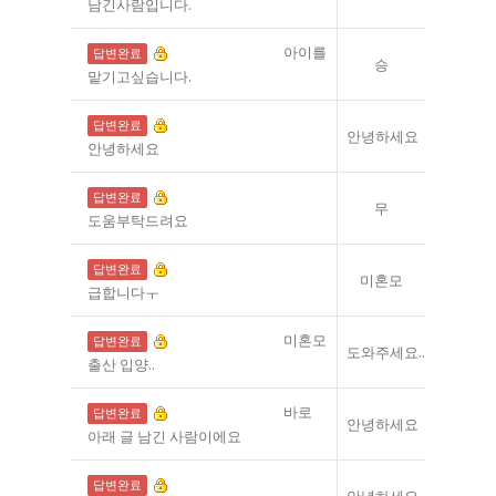
남긴사람입니다.
[영아보호상담]
아이를
답변완료
승
맡기고싶습니다.
[영아보호상담]
답변완료
안녕하세요
안녕하세요
[영아보호상담]
답변완료
무
도움부탁드려요
[위기임신상담]
답변완료
미혼모
급합니다ㅜ
[영아보호상담]
미혼모
답변완료
도와주세요..
출산 입양..
[위기임신상담]
바로
답변완료
안녕하세요
아래 글 남긴 사람이에요
[위기임신상담]
답변완료