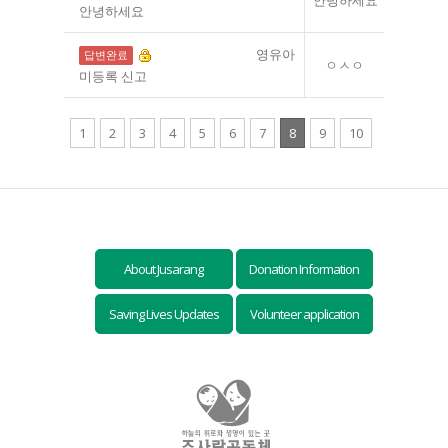
안녕하세요
안녕하세요
[영아보호상담]
영유아
답변완료
ㅇㅅㅇ
미등록 신고
1
2
3
4
5
6
7
8
9
10
About Jusarang
Donation Information
Saving Lives Updates
Volunteer application