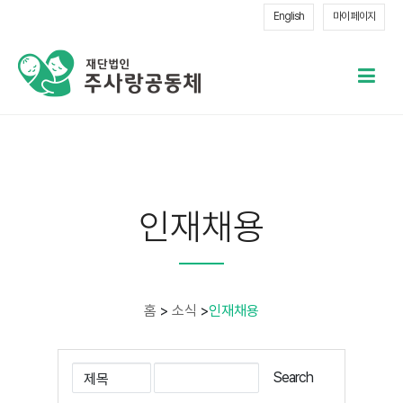
English
마이 페이지
메
열
인재채용
홈
>
소식
>
인재채용