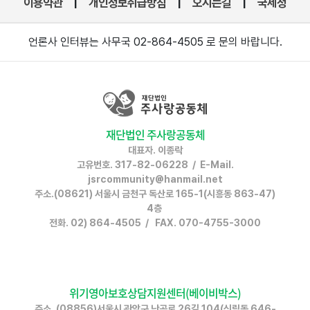
이용약관
개인정보취급방침
오시는길
국세청
|
|
|
언론사 인터뷰는 사무국 02-864-4505 로 문의 바랍니다.
재단법인 주사랑공동체
대표자. 이종락
고유번호. 317-82-06228 / E-Mail.
jsrcommunity@hanmail.net
주소.(08621) 서울시 금천구 독산로 165-1(시흥동 863-47)
4층
전화. 02) 864-4505 / FAX. 070-4755-3000
위기영아보호상담지원센터(베이비박스)
주소. (08856)서울시 관악구 난곡로 26길 104(신림동 646-