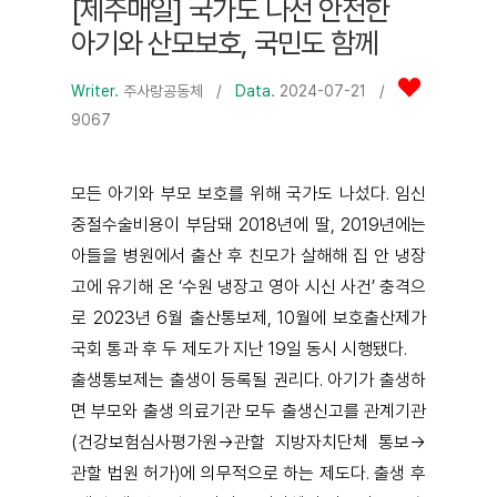
[제주매일] 국가도 나선 안전한
아기와 산모보호, 국민도 함께
Writer.
주사랑공동체
/
Data.
2024-07-21 /
9067
모든 아기와 부모 보호를 위해 국가도 나섰다. 임신
중절수술비용이 부담돼 2018년에 딸, 2019년에는
아들을 병원에서 출산 후 친모가 살해해 집 안 냉장
고에 유기해 온 ‘수원 냉장고 영아 시신 사건’ 충격으
로 2023년 6월 출산통보제, 10월에 보호출산제가
국회 통과 후 두 제도가 지난 19일 동시 시행됐다.
출생통보제는 출생이 등록될 권리다. 아기가 출생하
면 부모와 출생 의료기관 모두 출생신고를 관계기관
(건강보험심사평가원→관할 지방자치단체 통보→
관할 법원 허가)에 의무적으로 하는 제도다. 출생 후