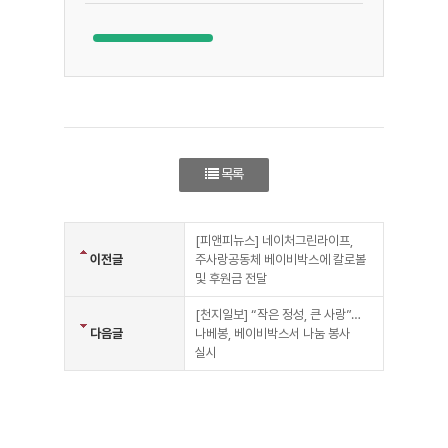
목록
[피앤피뉴스] 네이처그린라이프,
이전글
주사랑공동체 베이비박스에 칼로볼
및 후원금 전달
[천지일보] “작은 정성, 큰 사랑”…
다음글
나베봉, 베이비박스서 나눔 봉사
실시