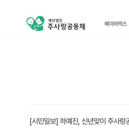
전체
베이비박스
메뉴
[시민일보] 하예진, 신년맞이 주사