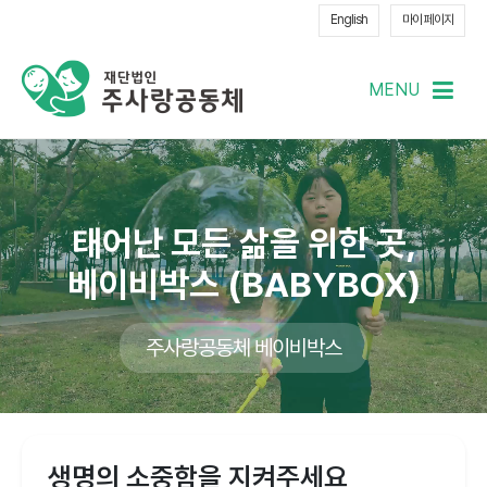
English
마이 페이지
MENU
메
열
태어난
모든
삶을
위한
곳,
베이비박스
(BABYBOX)
주사랑공동체 베이비박스
생명의 소중함을 지켜주세요